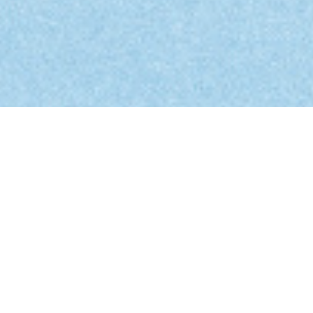
stadler
begleitet
Organisationen jeder
Größe
in der Weiterentwicklung
ihrer